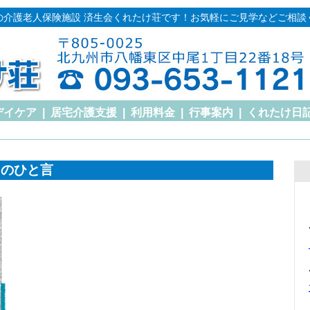
の介護老人保険施設 済生会くれたけ荘です！お気軽にご見学などご相談
デイケア
|
居宅介護支援
|
利用料金
|
行事案内
|
くれたけ日
日のひと言