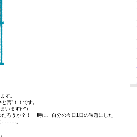
見ます。
ひと言”！！です。
います(^^)
のだろうか？！ 時に、自分の今日1日の課題にした
ど………。
。
ん。