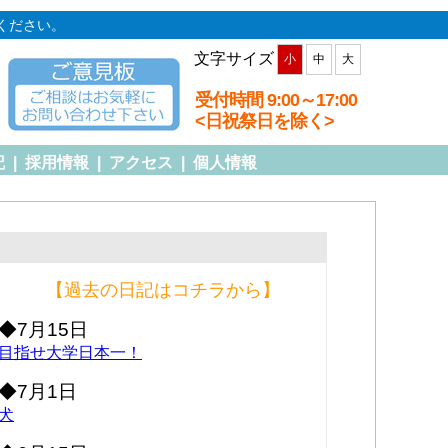
ください。
文字サイズ
小
中
大
受付時間 9:00～17:00
<日祝祭日を除く>
記
|
採用情報
|
アクセス
|
個人情報
【過去の日記はコチラから】
◆7月15日
目指せ大学日本一！
◆7月1日
犬