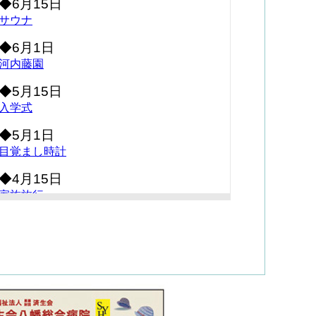
◆6月15日
サウナ
◆6月1日
河内藤園
◆5月15日
入学式
◆5月1日
目覚まし時計
◆4月15日
家族旅行
◆4月1日
ネズミが・・・
◆3月15日
コキア（箒木）
◆3月1日