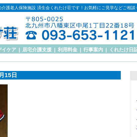
の介護老人保険施設 済生会くれたけ荘です！お気軽にご見学などご相談
デイケア
|
居宅介護支援
|
利用料金
|
行事案内
|
くれたけ日
月15日