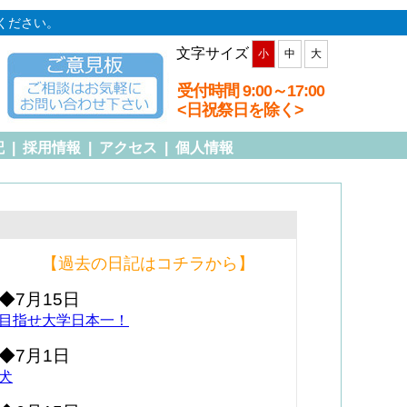
ください。
文字サイズ
小
中
大
受付時間 9:00～17:00
<日祝祭日を除く>
記
|
採用情報
|
アクセス
|
個人情報
【過去の日記はコチラから】
◆7月15日
目指せ大学日本一！
◆7月1日
犬