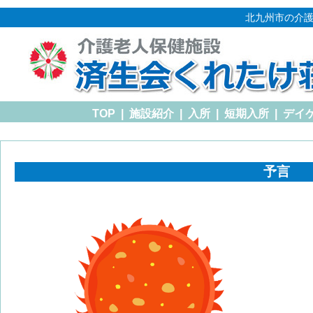
北九州市の介護
TOP
|
施設紹介
|
入所
|
短期入所
|
デイ
予言